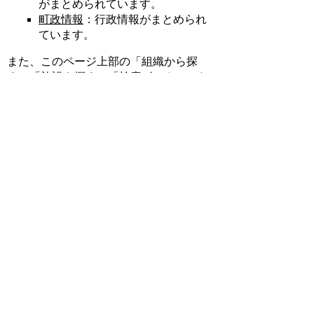
がまとめられています。
町政情報
：行政情報がまとめられ
ています。
また、このページ上部の「組織から探
す」「施設を探す」「検索ボックス」な
どもお試しください。
プライバシーポリシー
免責事項・著作権
リンクについて
リンク集
サイトの使い方
サイトの考え方
各課連絡先
上里町役場
〒369-0392 埼玉県児玉郡上里町大字七
本木5518
TEL
0495-35-1221
(代) FAX 0495-33-
2429(代)
Copyright (C) Kamisato Town. All Rights
Reserved.