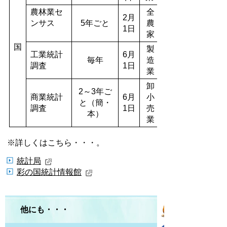
農林業セ
全
2月
ンサス
5年ごと
農
1日
家
国
製
工業統計
6月
毎年
造
調査
1日
業
卸
2～3年ご
商業統計
6月
小
と（簡・
調査
1日
売
本）
業
※詳しくはこちら・・・。
統計局
彩の国統計情報館
他にも・・・