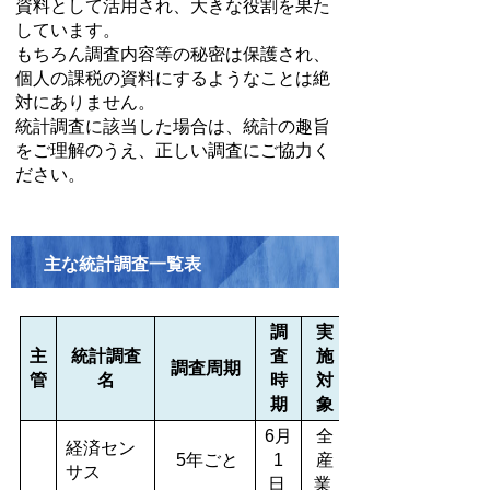
資料として活用され、大きな役割を果た
しています。
もちろん調査内容等の秘密は保護され、
個人の課税の資料にするようなことは絶
対にありません。
統計調査に該当した場合は、統計の趣旨
をご理解のうえ、正しい調査にご協力く
ださい。
主な統計調査一覧表
調
実
主
統計調査
査
施
調査周期
管
名
時
対
期
象
6月
全
経済セン
5年ごと
1
産
サス
日
業