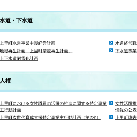
水道・下水道
上里町水道事業中期経営計画
水道経営戦
地域再生計画「上里町清流再生計画」
下水道事業
上下水道耐震化計画
人権
上里町における女性職員の活躍の推進に関する特定事業
女性活躍推
主行動計画
情報の公表
上里町次世代育成支援特定事業主行動計画（第2次）
上里町障害