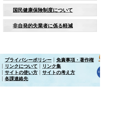
国民健康保険制度について
非自発的失業者に係る軽減
プライバシーポリシー
免責事項・著作権
リンクについて
リンク集
サイトの使い方
サイトの考え方
各課連絡先
上里町役場
〒369-0392
埼玉県児玉郡上里町大字七本木5518
TEL
0495-35-1221
(代)
FAX 0495-33-2429(代)
開庁時間 午前8時45分から午後4時30分（土
曜日、日曜日、祝日、年末年始を除く）