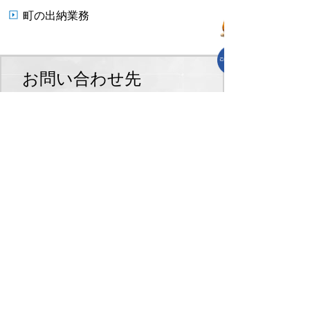
町の出納業務
お問い合わせ先
会計課
TEL:0495-35-1225
会計課へのお問合せはこちら
プライバシーポリシー
免責事項・著作権
リンクについて
リンク集
サイトの使い方
サイトの考え方
各課連絡先
上里町役場