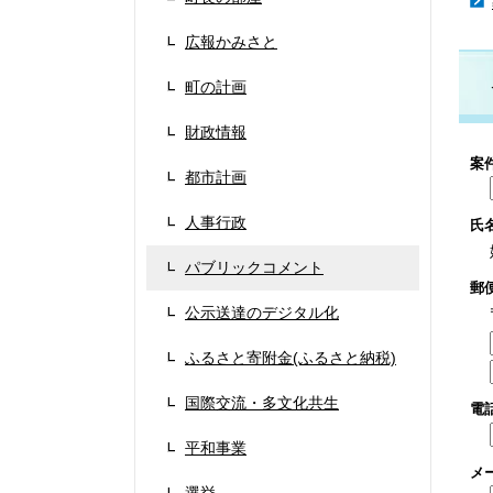
広報かみさと
町の計画
財政情報
案
都市計画
人事行政
氏
パブリックコメント
郵
公示送達のデジタル化
ふるさと寄附金(ふるさと納税)
国際交流・多文化共生
電
平和事業
メ