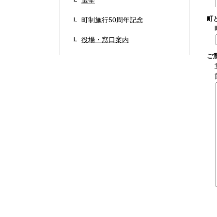
選挙
町
町制施行50周年記念
役場・窓口案内
ご