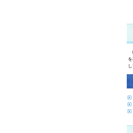
町
を
し