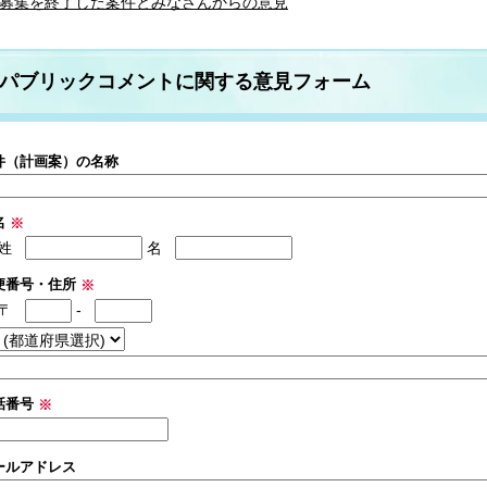
募集を終了した案件とみなさんからの意見
パブリックコメントに関する意見フォーム
件（計画案）の名称
名
※
姓
名
便番号・住所
※
〒
-
話番号
※
ールアドレス