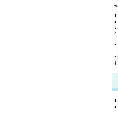
該
※
緊
の
す