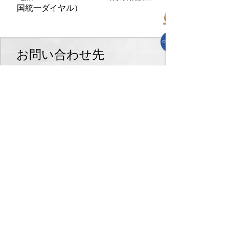
国統一ダイヤル）
お問い合わせ先
町民福祉課
TEL:0495-35-1224
町民福祉課へのお問合せはこちら
プライバシーポリシー
免責事項・著作権
リンクについて
リンク集
サイトの使い方
サイトの考え方
各課連絡先
上里町役場
〒369-0392