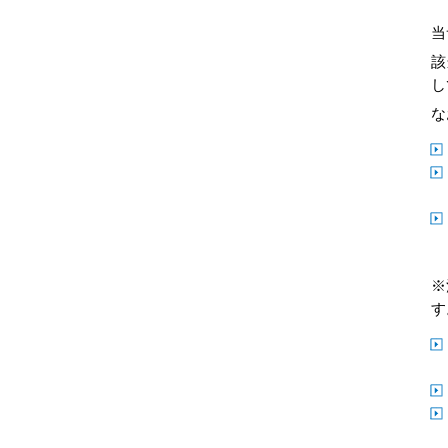
当
該
し
な
※
す