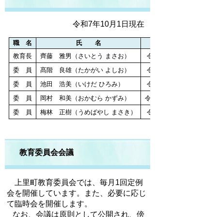
令和7年10月1日現在
職 名
氏 名
就任年月日
教育長
齊藤 雅男（さいとう まさお）
令和4年10月1日
委 員
髙階 良雄（たかがい よしお）
令和4年10月1日
委 員
池田 浩美（いけだ ひろみ）
令和4年10月1日
委 員
岡村 和美（おかむら かずみ）
令和6年11月19日
委 員
梅林 正樹（うめばやし まさき）
令和7年10月1日
教育委員会会議
上里町教育委員会では、毎月1回定例
会を開催しています。また、必要に応じ
て臨時会を開催します。
なお、会議は原則として公開され、傍