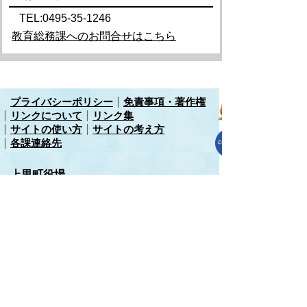
TEL:0495-35-1246
教育総務課へのお問合せはこちら
プライバシーポリシー
免責事項・著作権
リンクについて
リンク集
サイトの使い方
サイトの考え方
各課連絡先
上里町役場
〒369-0392
埼玉県児玉郡上里町大字七本木5518
TEL
0495-35-1221
(代)
FAX 0495-33-2429(代)
開庁時間 午前8時45分から午後4時30分（土
曜日、日曜日、祝日、年末年始を除く）
Copyright (C) Kamisato Town. All Rights
Reserved.