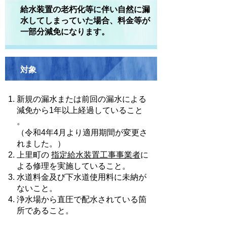
給水装置の老朽化等に伴い自然に漏
水してしまっていた場合、料金等が
一部分減免になります。
対象
新規の漏水または前回の漏水による
減免から1年以上経過していること
。
（令和4年4月より適用期間が変更さ
れました。）
上里町の
指定給水装置工事事業者
に
よる修理を実施していること。
水道料金及び下水道使用料に未納が
ないこと。
浄水場から直圧で配水されている箇
所であること。