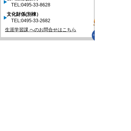
TEL:0495-33-8628
文化財係(別棟）
TEL:0495-33-2682
生涯学習課 へのお問合せはこちら
プライバシーポリシー
免責事項・著作権
リンクについて
リンク集
サイトの使い方
サイトの考え方
各課連絡先
上里町役場
〒369-0392
埼玉県児玉郡上里町大字七本木5518
TEL
0495-35-1221
(代)
FAX 0495-33-2429(代)
開庁時間 午前8時45分から午後4時30分（土
曜日、日曜日、祝日、年末年始を除く）