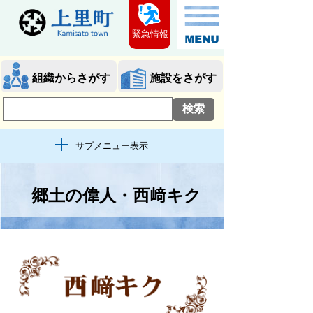
緊急情報
組織からさがす
施設をさがす
サブメニュー表示
郷土の偉人・西﨑キク