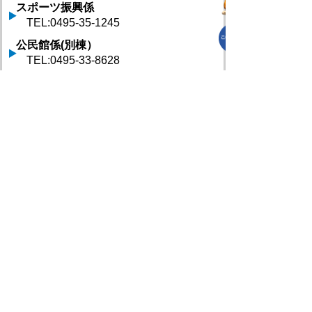
スポーツ振興係
TEL:0495-35-1245
公民館係(別棟）
TEL:0495-33-8628
文化財係(別棟）
TEL:0495-33-2682
生涯学習課 へのお問合せはこちら
プライバシーポリシー
免責事項・著作権
リンクについて
リンク集
サイトの使い方
サイトの考え方
各課連絡先
上里町役場
〒369-0392
埼玉県児玉郡上里町大字七本木5518