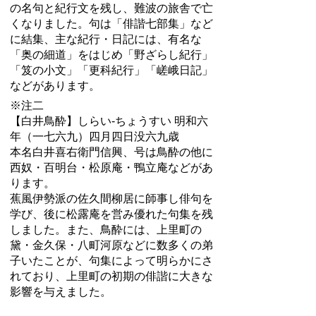
の名句と紀行文を残し、難波の旅舎で亡
くなりました。句は「俳諧七部集」など
に結集、主な紀行・日記には、有名な
「奥の細道」をはじめ「野ざらし紀行」
「笈の小文」「更科紀行」「嵯峨日記」
などがあります。
※注二
【白井鳥酔】しらい-ちょうすい 明和六
年（一七六九）四月四日没六九歳
本名白井喜右衛門信興、号は鳥酔の他に
西奴・百明台・松原庵・鴨立庵などがあ
ります。
蕉風伊勢派の佐久間柳居に師事し俳句を
学び、後に松露庵を営み優れた句集を残
しました。また、鳥酔には、上里町の
黛・金久保・八町河原などに数多くの弟
子いたことが、句集によって明らかにさ
れており、上里町の初期の俳諧に大きな
影響を与えました。