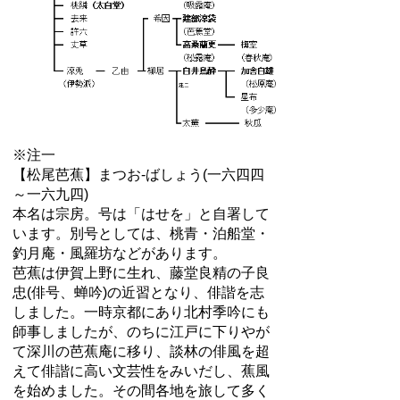
※注一
【松尾芭蕉】まつお‐ばしょう(一六四四
～一六九四)
本名は宗房。号は「はせを」と自署して
います。別号としては、桃青・泊船堂・
釣月庵・風羅坊などがあります。
芭蕉は伊賀上野に生れ、藤堂良精の子良
忠(俳号、蝉吟)の近習となり、俳諧を志
しました。一時京都にあり北村季吟にも
師事しましたが、のちに江戸に下りやが
て深川の芭蕉庵に移り、談林の俳風を超
えて俳諧に高い文芸性をみいだし、蕉風
を始めました。その間各地を旅して多く