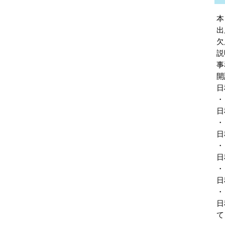
本
出
欠
説
事
開
日
・
日
・
日
・
日
・
日
・
日
て