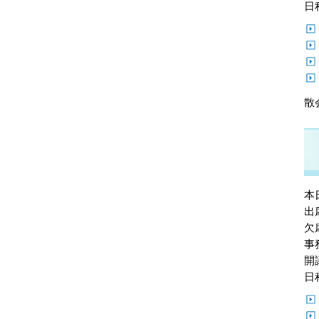
日
散
本
出
欠
事
開
日