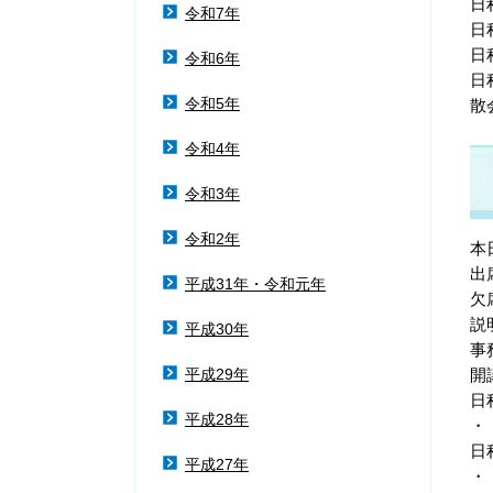
日
令和7年
日
日
令和6年
日
令和5年
散
令和4年
令和3年
令和2年
本
出
平成31年・令和元年
欠
説
平成30年
事
平成29年
開
日
平成28年
・
日
平成27年
・