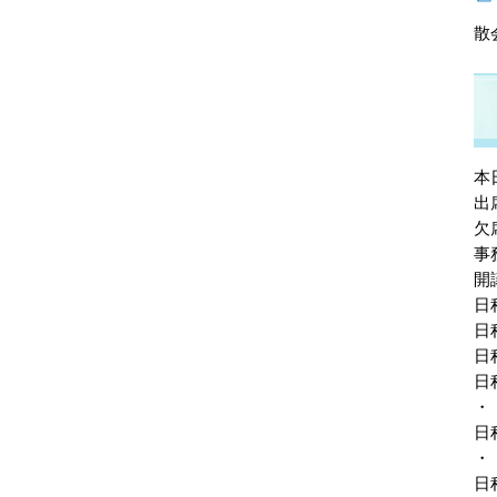
散
本
出
欠
事
開
日
日
日
日
・
日
・
日