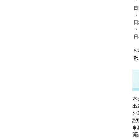
・
日
・
日
・
日
58
散
本
出
欠
説
事
開