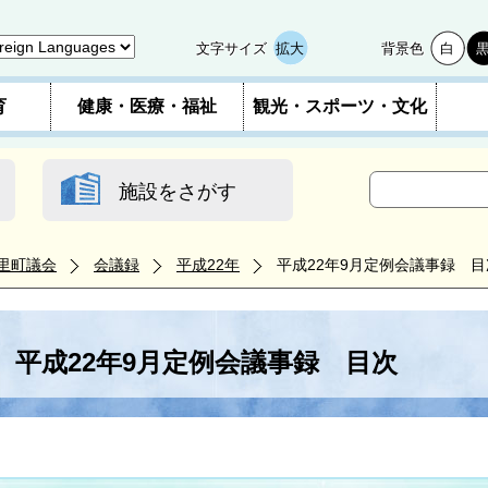
文字サイズ
拡大
背景色
白
育
健康・医療・福祉
観光・スポーツ・文化
施設をさがす
里町議会
会議録
平成22年
平成22年9月定例会議事録 目
平成22年9月定例会議事録 目次