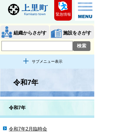
緊急情報
組織からさがす
施設をさがす
サブメニュー表示
令和7年
令和7年
令和7年2月臨時会