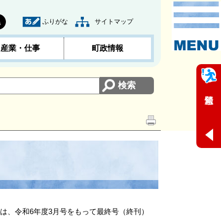
ふりがな
サイトマップ
黒
産業・仕事
町政情報
は、令和6年度3月号をもって最終号（終刊）