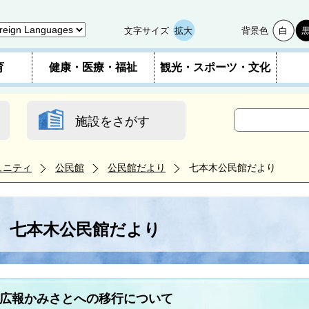
文字サイズ
拡大
背景色
白
育
健康・医療・福祉
観光・スポーツ・文化
施設をさがす
ュニティ
公民館
公民館だより
七本木公民館だより
七本木公民館だより
広報かみさとへの移行について