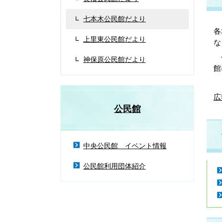
七本木公民館だより
各
上里東公民館だより
な
令
神保原公民館だより
館
広
公民館
中央公民館 イベント情報
公民館利用団体紹介