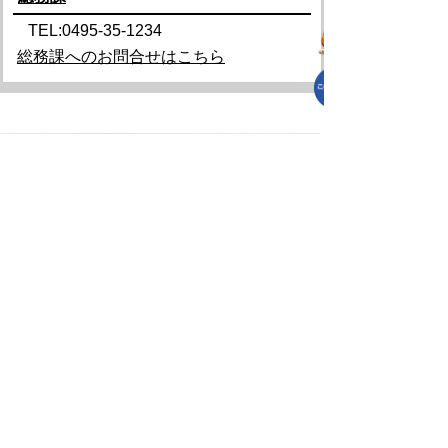
TEL:0495-35-1234
総務課へのお問合せはこちら
プライバシーポリシー
免責事項・著作権
リンクについて
リンク集
サイトの使い方
サイトの考え方
各課連絡先
上里町役場
〒369-0392
埼玉県児玉郡上里町大字七本木5518
TEL
0495-35-1221
(代)
FAX 0495-33-2429(代)
開庁時間 午前8時45分から午後4時30分（土
曜日、日曜日、祝日、年末年始を除く）
Copyright (C) Kamisato Town. All Rights
Reserved.