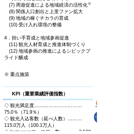
※
(7) 周遊促進による地域経済の活性化
(8) 関係人口創出と上里ファン拡大
(9) 地域の稼ぐチカラの育成
(10) 受け入れ環境の整備
4．担い手育成と地域参画促進
(11) 観光人材育成と推進体制づくり
(12) 地域参画の推進によるシビックプ
ライド醸成
※ 重点施策
KPI（重要業績評価指数）
◇ 観光満足度…………………………
75.0％（71.9％）
◇ 観光入込客数（延べ人数）………
115.0万人（100.1万人）
◇ Instagramフォロワー数…………3,500