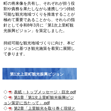
町の将来像を共有し、それぞれが担う役
割や責務を果たしながら連携しつつ持続
可能な観光地域づくりを推進することが
極めて重要であることから、それらの指
針として令和8年3月に「第1次上里町観
光振興ビジョン」を策定しました。
持続可能な観光地域づくりに向け、本ビ
ジョンに基づき観光施策を着実に展開し
て参ります。
第1次上里町観光振興ビジョン
◇
表紙・トップメッセージ・目次.pdf
◇
第1章「第1次上里町観光振興ビジ
ョン策定に当たって」.pdf
◇
第2章「上里観光を取り巻く現状と