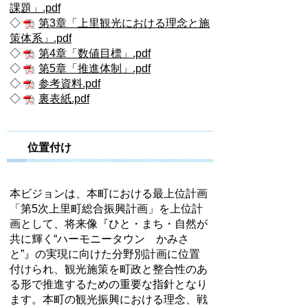
課題」.pdf
◇
第3章「上里観光における理念と施
策体系」.pdf
◇
第4章「数値目標」.pdf
◇
第5章「推進体制」.pdf
◇
参考資料.pdf
◇
裏表紙.pdf
位置付け
本ビジョンは、本町における最上位計画
「第5次上里町総合振興計画」を上位計
画として、将来像『ひと・まち・自然が
共に輝く“ハーモニータウン かみさ
と”』の実現に向けた分野別計画に位置
付けられ、観光施策を町政と整合性のあ
る形で推進するための重要な指針となり
ます。本町の観光振興における理念、戦