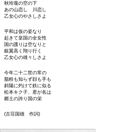
秋玲瓏の空の下
あの山恋し 川恋し
乙女心のやさしさよ
平和は仮の姿なり
起きて皇国の全女性
国の護りは空なりと
銀翼高く翔り行く
乙女心の雄々しさよ
今年二十二世の常の
脂粉も知らず顔も手も
斜陽に灼けて鉄に似る
松本キク子、君が名は
郷土の誇り国の栄
(古荘国雄 作詞)