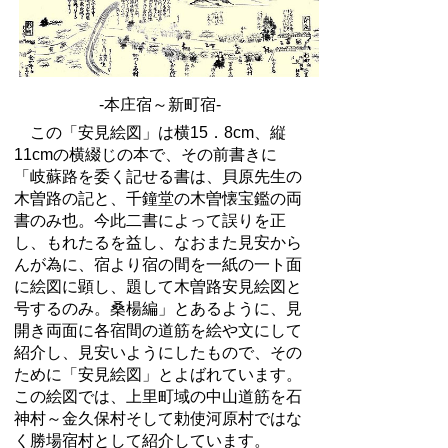
-本庄宿～新町宿-
この「安見絵図」は横15．8cm、縦
11cmの横綴じの本で、その前書きに
「岐蘇路を委く記せる書は、貝原先生の
木曽路の記と、千鐘堂の木曽懐宝鑑の両
書のみ也。今此二書によって誤りを正
し、もれたるを益し、なおまた見安から
んが為に、宿より宿の間を一紙の一ト面
に絵図に顕し、題して木曽路安見絵図と
号するのみ。桑楊編」とあるように、見
開き両面に各宿間の道筋を絵や文にして
紹介し、見安いようにしたもので、その
ために「安見絵図」とよばれています。
この絵図では、上里町域の中山道筋を石
神村～金久保村そして勅使河原村ではな
く勝場宿村として紹介しています。