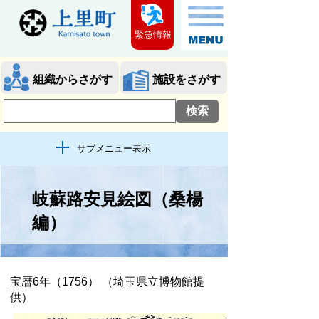
緊急情報
組織からさがす
施設をさがす
サブメニュー表示
岐蘇路安見絵図（桑楊
編）
宝暦6年（1756） （埼玉県立博物館提
供）