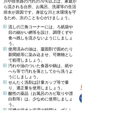
川や排水路の汚れの70％以上は、家庭か
ら流される台所、お風呂、洗濯等の生活
排水が原因です。身近な川と水環境を守
るため、次のことを心がけましょう。
流しの三角コーナーには、ろ紙袋や
目の細かい網等を設け、調理くずや
食べ残しを流さないようにしましょ
う。
使用済みの油は、凝固剤で固めたり
新聞紙等に染み込ませ、可燃物とし
て処理しましょう。
汚れや油のついた食器や鍋は、紙や
へら等で汚れを落としてから洗うよ
うにしましょう。
せんたく洗剤は計量カップ等で量
り、適正量を使用しましょう。
酸性の薬品（お風呂のカビ取りや漂
白剤等）は、少なめに使用しましょ
う。
浴槽の排水と洗濯の時間は、ずらし