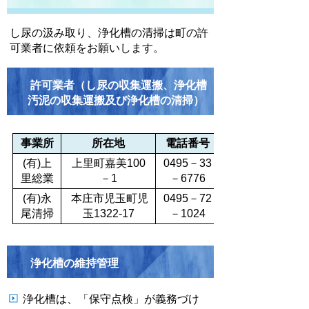
し尿の汲み取り、浄化槽の清掃は町の許
可業者に依頼をお願いします。
許可業者（し尿の収集運搬、浄化槽
汚泥の収集運搬及び浄化槽の清掃）
事業所
所在地
電話番号
(有)上
上里町嘉美100
0495
－
33
里総業
－1
－6776
(有)永
本庄市児玉町児
0495
－
72
尾清掃
玉1322-17
－1024
浄化槽の維持管理
浄化槽は、「保守点検」が義務づけ