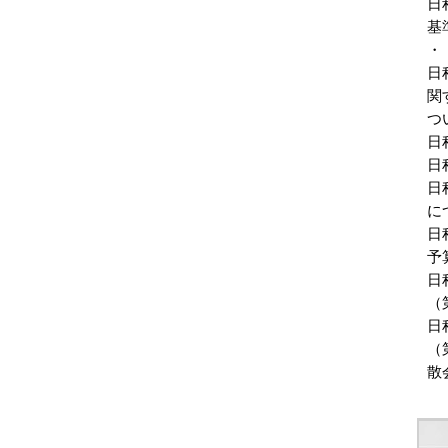
日
基
・
日
関
つ
日
日
日
に
日
予
日
（
日
（
散