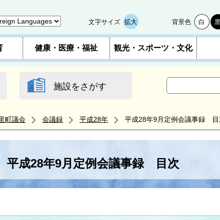
文字サイズ
拡大
背景色
白
育
健康・医療・福祉
観光・スポーツ・文化
施設をさがす
里町議会
会議録
平成28年
平成28年9月定例会議事録 目
平成28年9月定例会議事録 目次