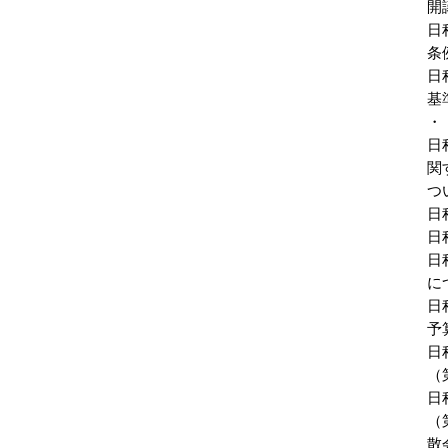
開
日
条
日
基
・
日
関
つ
日
日
日
に
日
予
日
（
日
（
散