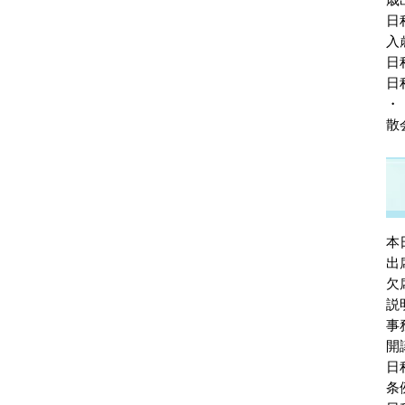
日
入
日
日
・
散
本
出
欠
説
事
開
日
条