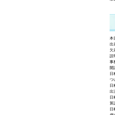
本
出
欠
説
事
開
日
つ
日
出
日
算
日
歳