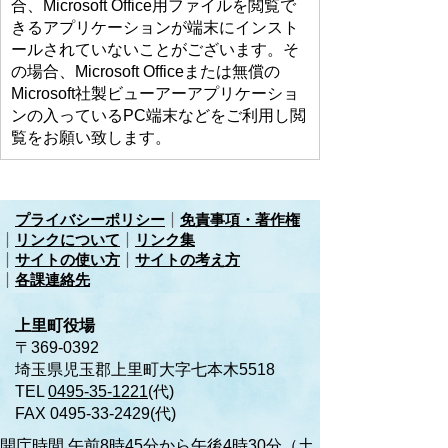
合、Microsoft Office用ファイルを閲覧で
きるアプリケーションが端末にインスト
ールされていないことがございます。そ
の場合、Microsoft Officeまたは無償の
Microsoft社製ビューアーアプリケーショ
ンの入っているPC端末などをご利用し閲
覧をお願い致します。
プライバシーポリシー
免責事項・著作権
リンクについて
リンク集
サイトの使い方
サイトの考え方
各課連絡先
上里町役場
〒369-0392
埼玉県児玉郡上里町大字七本木5518
TEL
0495-35-1221
(代)
FAX 0495-33-2429(代)
開庁時間 午前8時45分から午後4時30分（土