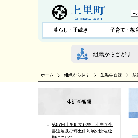
暮らし・手続き
子育て・教
組織からさがす
ホーム
組織から探す
生涯学習課
放
生涯学習課
第57回上里町文化祭 小中学生
書道展及び郷土俳句展の開催延
期について