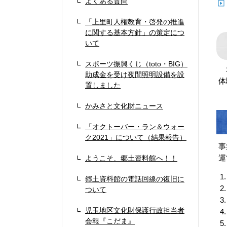
よくある質問
「上里町人権教育・啓発の推進
に関する基本方針」の策定につ
いて
スポーツ振興くじ（toto・BIG）
地
助成金を受け夜間照明設備を設
体
置しました
かみさと文化財ニュース
「オクトーバー・ラン＆ウォー
ク2021」について（結果報告）
事
運
ようこそ、郷土資料館へ！！
郷土資料館の電話回線の復旧に
ついて
児玉地区文化財保護行政担当者
会報『こだま』