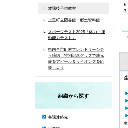
放課後子供教室
上里町立図書館・郷土資料館
スポーツテスト2025「体力・運
動能力テスト」
県内全市町村フレンドリーシテ
ィ締結！特別記念グッズで地元
愛をアピール＆ライオンズを応
援しよう
組織から探す
各課連絡先
生