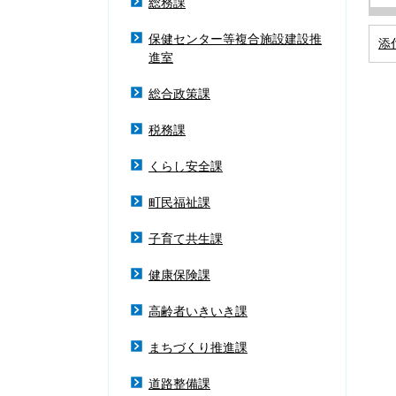
総務課
保健センター等複合施設建設推
添
進室
総合政策課
税務課
くらし安全課
町民福祉課
子育て共生課
健康保険課
高齢者いきいき課
まちづくり推進課
道路整備課