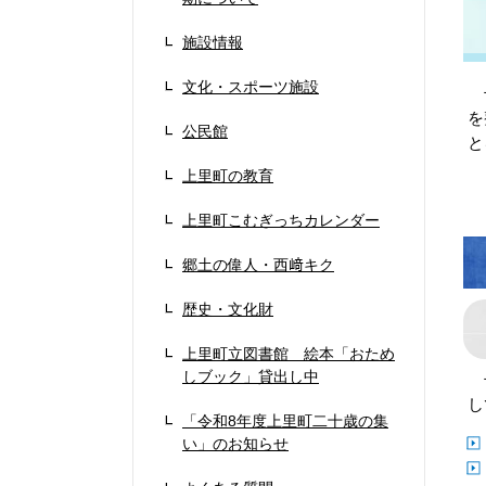
施設情報
文化・スポーツ施設
子
を
公民館
と
上里町の教育
上里町こむぎっちカレンダー
郷土の偉人・西﨑キク
歴史・文化財
上里町立図書館 絵本「おため
しブック」貸出し中
子
し
「令和8年度上里町二十歳の集
い」のお知らせ