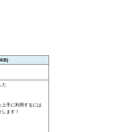
4KB)
した
！
を上手に利用するには
介します！