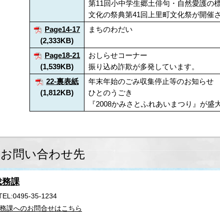
第11回小中学生郷土俳句・自然愛護の
文化の祭典第41回上里町文化祭が開催
Page14-17
まちのわだい
(2,333KB)
Page18-21
おしらせコーナー
(1,539KB)
振り込め詐欺が多発しています。
22-裏表紙
年末年始のごみ収集停止等のお知らせ
(1,812KB)
ひとのうごき
『2008かみさとふれあいまつり』が盛
お問い合わせ先
総務課
TEL:0495-35-1234
務課へのお問合せはこちら