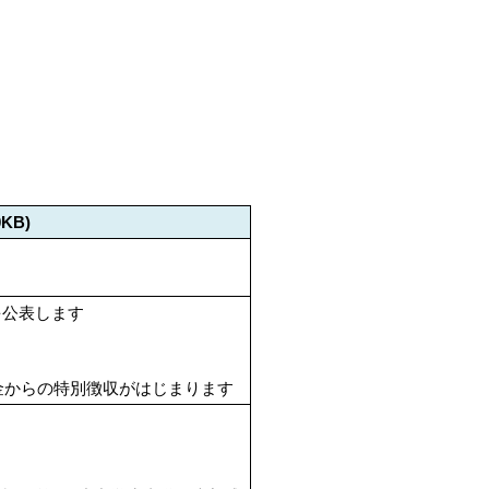
0KB)
を公表します
年金からの特別徴収がはじまります
』