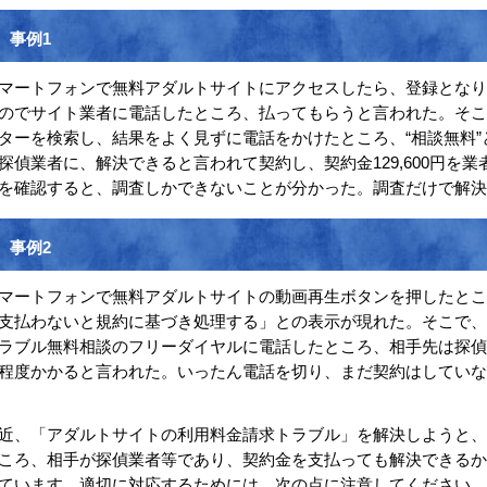
事例1
マートフォンで無料アダルトサイトにアクセスしたら、登録となり
のでサイト業者に電話したところ、払ってもらうと言われた。そ
ターを検索し、結果をよく見ずに電話をかけたところ、“相談無料
探偵業者に、解決できると言われて契約し、契約金129,600円を
を確認すると、調査しかできないことが分かった。調査だけで解決
事例2
マートフォンで無料アダルトサイトの動画再生ボタンを押したと
支払わないと規約に基づき処理する」との表示が現れた。そこで
ラブル無料相談のフリーダイヤルに電話したところ、相手先は探偵
程度かかると言われた。いったん電話を切り、まだ契約はしていな
近、「アダルトサイトの利用料金請求トラブル」を解決しようと
ころ、相手が探偵業者等であり、契約金を支払っても解決できる
ています。適切に対応するためには、次の点に注意してください。