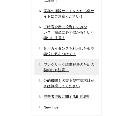
に注意！
実存の通販サイトをかたる偽サ
イトにご注意ください！
「暗号資産に投資してみな
い？」簡単に必ず儲かるという
誘いに注意！
音声ガイダンスを利用した架空
請求に気をつけて！
ワンクリック請求解決のための
契約にも注意！
公的機関を名乗る架空請求はが
きは無視してください
消費者行政に関する町長表明
New Title