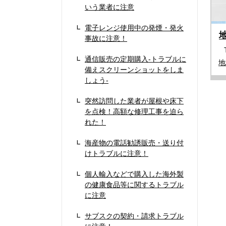
いう業者に注意
電子レンジ使用中の発煙・発火
事故に注意！
通信販売の定期購入‐トラブルに
地
備えスクリーンショットをしま
しょう‐
突然訪問した業者が屋根や床下
を点検！高額な修理工事を迫ら
れた！
海産物の電話勧誘販売・送り付
けトラブルに注意！
個人輸入などで購入した海外製
の健康食品等に関するトラブル
に注意
サブスクの契約・請求トラブル