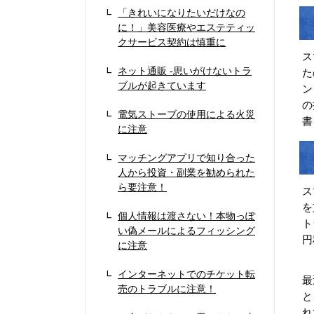
「きれいになりたいだけなの
に！」美容医療やエステティッ
クサービス契約は慎重に
ス
ネット通販 -思いがけないトラ
た
ブルが起きています
ン
の
電気ストーブの使用による火災
書
に注意
マッチングアプリで知り合った
人から投資・副業を勧められた
ら要注意！
ス
を
個人情報は渡さない！本物っぽ
ト
い偽メールによるフィッシング
円
に注意
インターネットでのチケット転
最
売のトラブルに注意！
と
れ