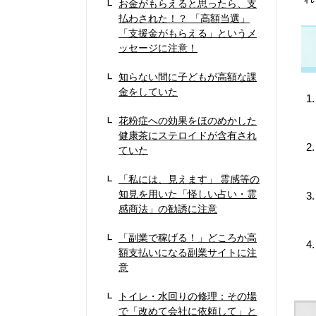
お金がもらえると思ったら、支
払わされた！？ 「高額当選」
「支援金がもらえる」というメ
ッセージに注意！
知らない間に子どもが高額な課
金をしていた
花粉症への効果をほのめかした
健康茶にステロイドが含有され
ていた
「私には、見えます」 霊感等の
知見を用いた「怪しい占い・霊
感商法」の勧誘に注意
「副業で稼げる！」どころか高
額支払いになる副業サイトに注
意
トイレ・水回りの修理：その場
で「改めて会社に依頼して」と