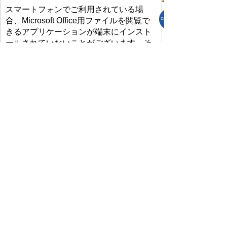
スマートフォンでご利用されている場
合、Microsoft Office用ファイルを閲覧で
きるアプリケーションが端末にインスト
ールされていないことがございます。そ
の場合、Microsoft Officeまたは無償の
Microsoft社製ビューアーアプリケーショ
ンの入っているPC端末などをご利用し閲
覧をお願い致します。
プライバシーポリシー
免責事項・著作権
リンクについて
リンク集
サイトの使い方
サイトの考え方
各課連絡先
上里町役場
〒369-0392
埼玉県児玉郡上里町大字七本木5518
TEL
0495-35-1221
(代)