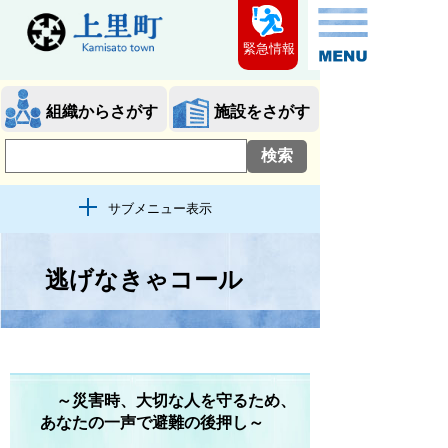
緊急情報
組織からさがす
施設をさがす
サブメニュー表示
逃げなきゃコール
～災害時、大切な人を守るため、
あなたの一声で避難の後押し～