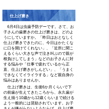
仕上げ磨き
6
月
4
日は虫歯予防デーです。さて、お
子さんの歯磨きの仕上げ磨きは、どのよ
うにしていますか。「昨日はおとなしく
仕上げ磨きできたのに、今日はかたくな
に口を開けてくれない」、「近所に聞こ
えるくらい大きな声で泣き叫ぶので親が
根負けしてしまう」などのお子さんに対
する悩みや「仕事で疲れているから正
直、仕上げ磨きがしんどい」、「うまく
できなくてイライラする」など親自身の
悩みはありませんか。
仕上げ磨きは、生後
6
か月くらいで下
の前歯が生えてきたころから、永久歯が
生え揃う
10
歳から
12
歳くらいまで続ける
よう一般的には奨励されています。お子
さんが嫌がらないようならば、仕上げ磨