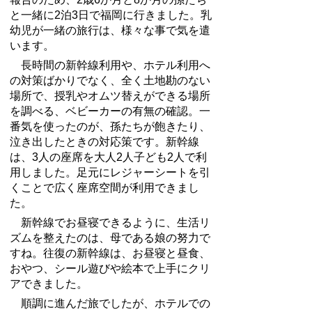
と一緒に
2
泊
3
日で福岡に行きました。乳
幼児が一緒の旅行は、様々な事で気を遣
います。
長時間の新幹線利用や、ホテル利用へ
の対策ばかりでなく、全く土地勘のない
場所で、授乳やオムツ替えができる場所
を調べる、ベビーカーの有無の確認。一
番気を使ったのが、孫たちが飽きたり、
泣き出したときの対応策です。新幹線
は、
3
人の座席を大人
2
人子ども
2
人で利
用しました。足元にレジャーシートを引
くことで広く座席空間が利用できまし
た。
新幹線でお昼寝できるように、生活リ
ズムを整えたのは、母である娘の努力で
すね。往復の新幹線は、お昼寝と昼食、
おやつ、シール遊びや絵本で上手にクリ
アできました。
順調に進んだ旅でしたが、ホテルでの