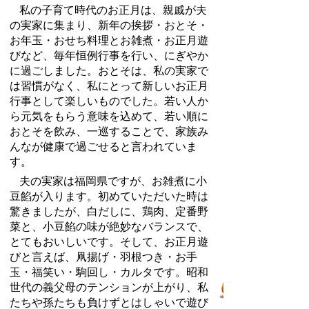
私の子育て時代のお正月は、親戚が夫
の実家に集まり、新年の挨拶・おとそ・
お年玉・おせち料理とお雑煮・お正月遊
びなど、毎年恒例行事を行い、にぎやか
に過ごしました。おとそは、私の実家で
は習慣がなく、私にとって新しいお正月
行事として楽しいものでした。若い人か
ら元気をもらう意味を込めて、若い順に
おとそを飲み、一巡することで、家族み
んなが健康で過ごせると言われていま
す。
夫の実家は福岡県ですが、お雑煮に小
豆餡が入ります。初めていただいた時は
驚きましたが、白だしに、鶏肉、定番野
菜と、小豆餡の味が絶妙なバランスで、
とてもおいしいです。そして、お正月遊
びと言えば、凧揚げ・羽根つき・お手
玉・福笑い・駒回し・カルタです。昭和
世代の義父母のテンションが上がり、私
たちや孫たちも負けずとはしゃいで遊び