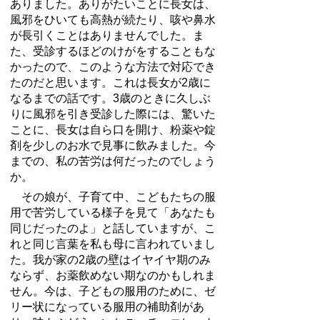
ありました。ありがたいことに長女は、
風邪をひいても高熱が続たり、咳や鼻水
が長引くことはありませんでした。ま
た、受診するほどのけがをすることもな
かったので、このような方法で対応でき
たのだと思います。これは長女が2歳に
なるまでの話です。3歳のときに久しぶ
りに風邪を引き受診した際には、驚いた
ことに、長女は自ら口を開け、粉薬や錠
剤を少しのお水で見事に飲みました。今
までの、私の苦労は何だったのでしょう
か。
その娘が、子育て中、こどもたちの服
用で苦労している様子を見て「あなたも
同じだったのよ」と話していますが、こ
れと同じ言葉を私も母に言われていまし
た。我が家の
2
歳の壁はイヤイヤ期のみ
ならず、お薬飲めない期なのかもしれま
せん。今は、子どもの服用のために、ゼ
リー状になっている服用の補助剤があ