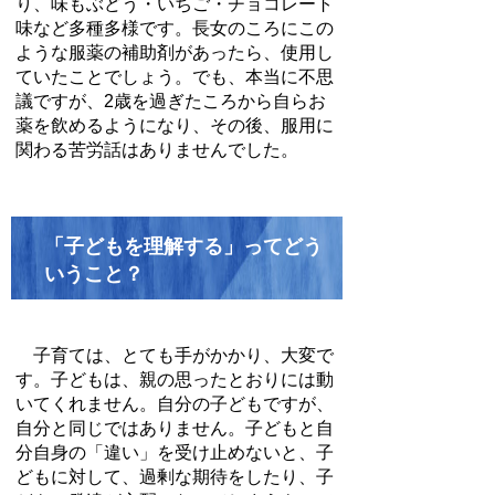
り、味もぶどう・いちご・チョコレート
味など多種多様です。長女のころにこの
ような服薬の補助剤があったら、使用し
ていたことでしょう。でも、本当に不思
議ですが、
2
歳を過ぎたころから自らお
薬を飲めるようになり、その後、服用に
関わる苦労話はありませんでした。
「子どもを理解する」ってどう
いうこと？
子育ては、とても手がかかり、大変で
す。子どもは、親の思ったとおりには動
いてくれません。自分の子どもですが、
自分と同じではありません。子どもと自
分自身の「違い」を受け止めないと、子
どもに対して、過剰な期待をしたり、子