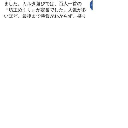
ました。カルタ遊びでは、百人一首の
『坊主めくり』が定番でした。人数が多
いほど、最後まで勝負がわからず、盛り
上がったものです。
お正月の過ごし方は、皆さんそれぞれ
異なると思います。私の子どものころの
お正月は、実家が商売をしていたため、
稼ぎ時でした。父と母が忙しく店内を動
き回っていたお正月でしたが、活気ある
店内で、父や母に相手をしてもらった
り、優雅に動き回っている父や母の姿を
見ているのも楽しかった記憶がありま
す。
家の諸事情で、お正月もなかなかお子
さんとの時間を取れない方もいると思い
ます。ずっと一緒にいなくても、ちょっ
としたときに、お子さんと関わることが
大切かもしれませんね。きっと、このち
ょっとした関わりが、お子さんの楽しい
記憶につながると思います。