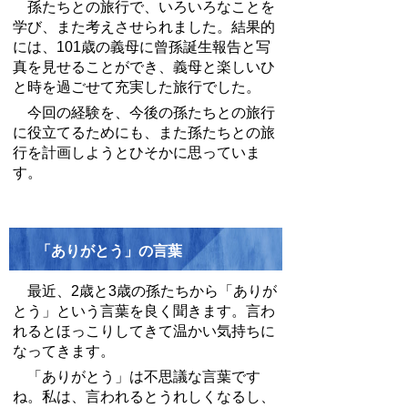
孫たちとの旅行で、いろいろなことを
学び、また考えさせられました。結果的
には、
101
歳の義母に曾孫誕生報告と写
真を見せることができ、義母と楽しいひ
と時を過ごせて充実した旅行でした。
今回の経験を、今後の孫たちとの旅行
に役立てるためにも、また孫たちとの旅
行を計画しようとひそかに思っていま
す。
「ありがとう」の言葉
最近、
2
歳と
3
歳の孫たちから「ありが
とう」という言葉を良く聞きます。言わ
れるとほっこりしてきて温かい気持ちに
なってきます。
「ありがとう」は不思議な言葉です
ね。私は、言われるとうれしくなるし、