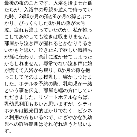
最後の夜のことです。入浴を済ませた孫
たちが、入浴中の母親を遊んで待ってい
た時、2歳6か月の孫が8か月の孫とぶつ
かり、びっくりした8か月の孫が大号
泣。疲れも溜まっていたのか、私が抱っ
こしてあやしても泣きは収まりません。
部屋から泣き声が漏れるとかなりうるさ
いかもと思い、泣き止んで欲しい気持ち
が孫に伝わり、余計に泣かせてしまった
かもしれません。尋常でない泣き声に娘
が慌てて入浴から戻り、8か月の孫を抱
っこしてそのまま授乳し、寝かしつけま
した。ホテルを予約の際、乳幼児が一緒
という事を伝え、部屋も端の方にしてい
ただきました。リゾートホテルならば、
乳幼児利用も多いと思いますが、シティ
ホテルは観光目的ばかりでなく、ビシネ
ス利用の方もいるので、にぎやかな乳幼
児への許容範囲はそれぞれ違うと思いま
す。