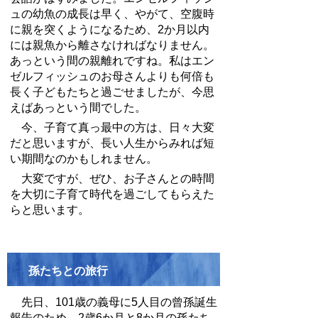
ュの幼魚の成長は早く、やがて、空腹時
に親を突くようになるため、
2
か月以内
には親魚から離さなければなりません。
あっという間の親離れですね。私はエン
ゼルフィッシュのお母さんよりも何倍も
長く子どもたちと過ごせましたが、今思
えばあっという間でした。
今、子育て真っ最中の方は、日々大変
だと思いますが、長い人生からみれば短
い期間なのかもしれません。
大変ですが、ぜひ、お子さんとの時間
を大切に子育て時代を過ごしてもらえた
らと思います。
孫たちとの旅行
先日、
101
歳の義母に
5
人目の曾孫誕生
報告のため、
2
歳
6
か月と
8
か月の孫たち