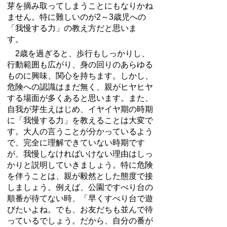
芽を摘み取ってしまうことにもなりかね
ません。特に難しいのが
2
～
3
歳児への
「我慢する力」の教え方だと思いま
す。
2
歳を過ぎると、歩行もしっかりし、
行動範囲も広がり、身の回りのあらゆる
ものに興味、関心を持ちます。しかし、
危険への認識はまだ無く、親がヒヤヒヤ
する場面が多くあると思います。また、
自我が芽生えはじめ、イヤイヤ期の時期
に「我慢する力」を教えることは大変で
す。大人の言うことが分かっているよう
で、完全に理解できていない時期です
が、我慢しなければいけない理由はしっ
かりと説明していきましょう。特に危険
を伴うことは、親が毅然とした態度で接
しましょう。例えば、公園ですべり台の
順番が待てない時、「早くすべり台で遊
びたいよね。でも、お友だちも並んで待
っているでしょう。だから、自分の番が