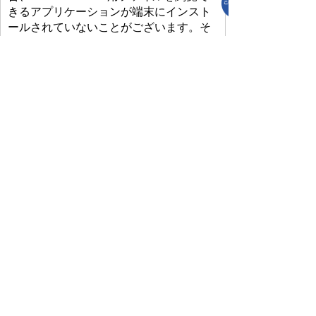
きるアプリケーションが端末にインスト
ールされていないことがございます。そ
の場合、Microsoft Officeまたは無償の
Microsoft社製ビューアーアプリケーショ
ンの入っているPC端末などをご利用し閲
覧をお願い致します。
プライバシーポリシー
免責事項・著作権
リンクについて
リンク集
サイトの使い方
サイトの考え方
各課連絡先
上里町役場
〒369-0392
埼玉県児玉郡上里町大字七本木5518
TEL
0495-35-1221
(代)
FAX 0495-33-2429(代)
開庁時間 午前8時45分から午後4時30分（土