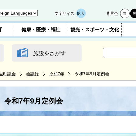
文字サイズ
拡大
背景色
白
育
健康・医療・福祉
観光・スポーツ・文化
施設をさがす
里町議会
会議録
令和7年
令和7年9月定例会
令和7年9月定例会