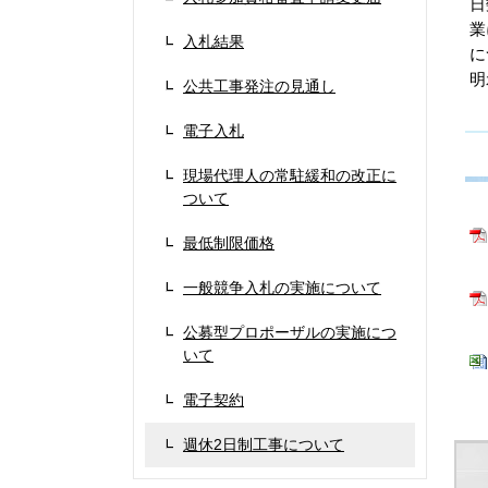
日
業
入札結果
に
明
公共工事発注の見通し
電子入札
現場代理人の常駐緩和の改正に
ついて
最低制限価格
一般競争入札の実施について
公募型プロポーザルの実施につ
いて
電子契約
週休2日制工事について