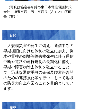
（写真は協定書を持つ東日本電信電話株式
会社 埼玉支店 石川支店長（左）と山下町
長（右））
目的
大規模災害の発生に備え、通信中断の
早期復旧に向けた体制の確立に加え、倒
木や電柱の倒壊等障害物発生に伴う通信
中断や道路の通行規制の長期化に備え、
早期の障害物除去体制を確立すること
で、迅速な通信手段の確保及び道路啓開
のための連携強化等を行い、もって地域
の防災力向上を図ることを目的としてい
ます。
概要