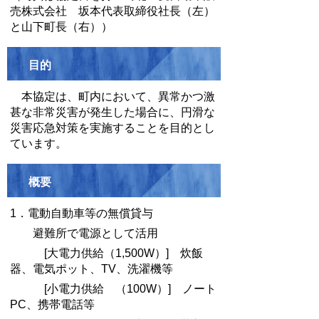
売株式会社 坂本代表取締役社長（左）
と山下町長（右））
目的
本協定は、町内において、異常かつ激
甚な非常災害が発生した場合に、円滑な
災害応急対策を実施することを目的とし
ています。
概要
1．電動自動車等の無償貸与
避難所で電源として活用
[大電力供給（1,500W）] 炊飯
器、電気ポット、TV、洗濯機等
[小電力供給 （100W）] ノート
PC、携帯電話等