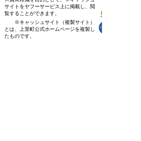
サイトをヤフーサービス上に掲載し、閲
覧することができます。
※キャッシュサイト（複製サイト）
とは、上里町公式ホームページを複製し
たものです。
2. 情報を掲載する
町内の避難所情報やライフライン情
報等をヤフーサービス上に掲載し、広く
周知することができます。
3．情報を拡散する
避難勧告や避難指示等の緊急情報
を、防災速報アプリで直接配信すること
ができます。
「Yahoo!防災速報」
災害に係る緊急速報や避難情報等をお
知らせする、ヤフー株式会社が提供する