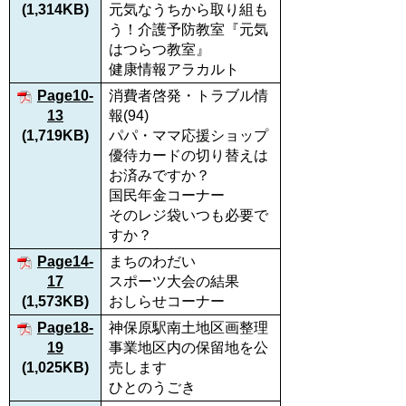
(1,314KB)
元気なうちから取り組も
う！介護予防教室『元気
はつらつ教室』
健康情報アラカルト
Page10-
消費者啓発・トラブル情
13
報(94)
(1,719KB)
パパ・ママ応援ショップ
優待カードの切り替えは
お済みですか？
国民年金コーナー
そのレジ袋いつも必要で
すか？
Page14-
まちのわだい
17
スポーツ大会の結果
(1,573KB)
おしらせコーナー
Page18-
神保原駅南土地区画整理
19
事業地区内の保留地を公
(1,025KB)
売します
ひとのうごき