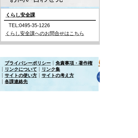
くらし安全課
TEL:0495-35-1226
くらし安全課へのお問合せはこちら
プライバシーポリシー
免責事項・著作権
リンクについて
リンク集
サイトの使い方
サイトの考え方
各課連絡先
上里町役場
〒369-0392
埼玉県児玉郡上里町大字七本木5518
TEL
0495-35-1221
(代)
FAX 0495-33-2429(代)
開庁時間 午前8時45分から午後4時30分（土