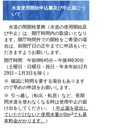
水道使用開始申込書及び中止届につ
いて
水道の閉開栓業務（水道の使用開始及
び中止）は、開庁時間内の取扱いとなり
ます。開庁時間外での開栓をご希望の場
合は、前開庁日の正午までに申請をいた
だきますようお願いします。
開庁時間 午前8時45分～午後4時30分
（土曜日・日曜日・祝日・年末年始12月
29日～1月3日を除く）
※ 確認に時間を要する場合もあります
ので早めの申請をお願いします。
※
引っ越し（転出・転居）など、長期
間水道を使わなくなる時は使用中止の届
け出をしてください。（
中止届を提出し
3
ていただけないと使用水量が0m
でも基
本料金がかります。
）