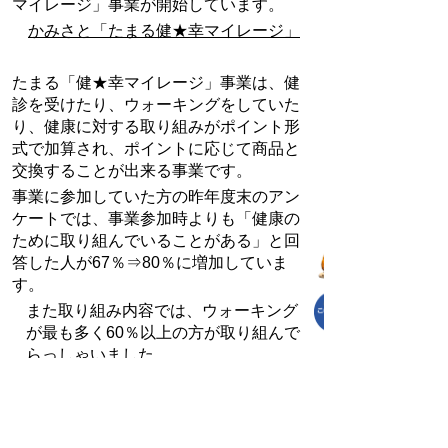
マイレージ」事業が開始しています。
かみさと「たまる健★幸マイレージ」
たまる「健★幸マイレージ」事業は、健
診を受けたり、ウォーキングをしていた
り、健康に対する取り組みがポイント形
式で加算され、ポイントに応じて商品と
交換することが出来る事業です。
事業に参加していた方の昨年度末のアン
ケートでは、事業参加時よりも「健康の
ために取り組んでいることがある」と回
答した人が
67
％⇒
80
％に増加していま
す。
また取り組み内容では、ウォーキング
が最も多く
60
％以上の方が取り組んで
らっしゃいました。
手軽に始めることの出来るウォーキン
グ、ぜひこの機会に始めてみてはいか