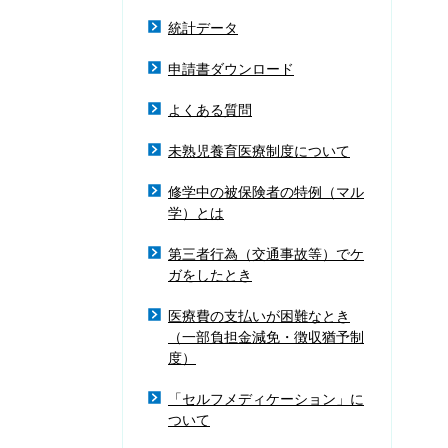
統計データ
申請書ダウンロード
よくある質問
未熟児養育医療制度について
修学中の被保険者の特例（マル
学）とは
第三者行為（交通事故等）でケ
ガをしたとき
医療費の支払いが困難なとき
（一部負担金減免・徴収猶予制
度）
「セルフメディケーション」に
ついて