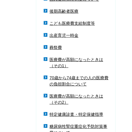
後期高齢者医療
こども医療費支給制度等
出産育児一時金
葬祭費
医療費が高額になったときは
（その1）
70歳から74歳までの人の医療費
の負担割合について
医療費が高額になったときは
（その2）
特定健康診査・特定保健指導
糖尿病性腎症重症化予防対策事