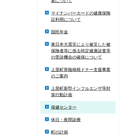
業について
マイナンバーカードの健康保険
証利用について
国民年金
東日本大震災により被災した被
保険者等に係る特定健康診査等
の受診機会の確保について
上里町骨髄移植ドナー支援事業
のご案内
上里町新型インフルエンザ等対
策行動計画
保健センター
休日・夜間診療
町の計画