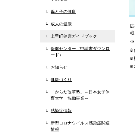
母と子の健康
成人の健康
広
載
上里町健康ガイドブック
※
保健センター（申請書ダウンロ
※
ード）
※
※
お知らせ
健康づくり
「からだ改革塾」～日本女子体
育大学 協働事業～
感染症情報
新型コロナウイルス感染症関連
情報