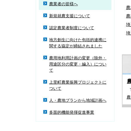
農業者の皆様へ
農
新規就農支援について
農
埼
認定農業者制度について
埼
地方創生に向けた包括的連携に
関する協定が締結されました
農用地利用計画の変更（除外・
用途区分の変更・編入）につい
て
上里町農業振興プロジェクトに
ついて
農
人・農地プランから地域計画へ
多面的機能発揮促進事業