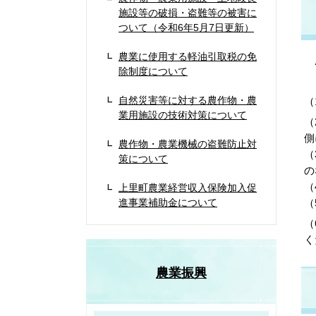
施設等の破損・盗難等の被害に
ついて（令和6年5月7日更新）
農業に使用する軽油引取税の免
農
除制度について
自然災害等に対する農作物・農
（
業用施設の技術対策について
（
側
農作物・農業機械の盗難防止対
（
策について
の
（
上里町農業経営収入保険加入促
進事業補助金について
（
（
く
農業振興