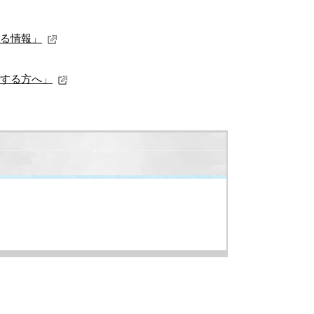
る情報」
する方へ」