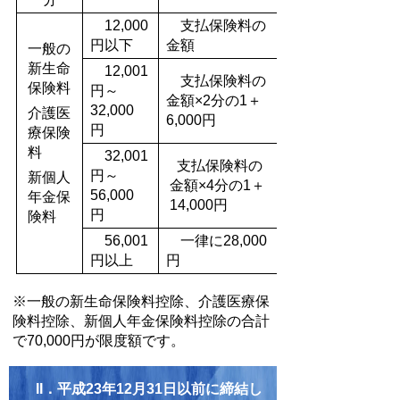
12,000
支払保険料の
円以下
金額
一般の
新生命
12,001
支払保険料の
保険料
円～
金額×2分の1＋
32,000
介護医
6,000円
円
療保険
料
32,001
支払保険料の
円～
新個人
金額×4分の1＋
56,000
年金保
14,000円
円
険料
56,001
一律に28,000
円以上
円
※一般の新生命保険料控除、介護医療保
険料控除、新個人年金保険料控除の合計
で70,000円が限度額です。
II．平成23年12月31日以前に締結し