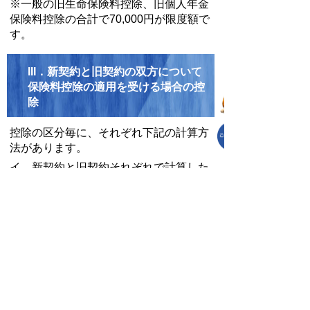
※一般の旧生命保険料控除、旧個人年金
保険料控除の合計で70,000円が限度額で
す。
III．新契約と旧契約の双方について
保険料控除の適用を受ける場合の控
除
控除の区分毎に、それぞれ下記の計算方
法があります。
イ 新契約と旧契約それぞれで計算した
金額の合計額 (限度額28,000円）
ロ 新契約のみで計算した金額 （限
度額28,000円）
ハ 旧契約のみで計算した金額 （限
度額35,000円）
お問い合わせ先