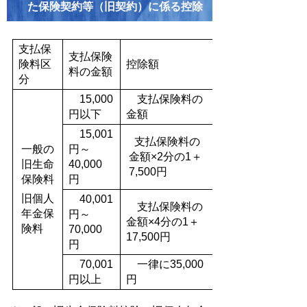
た保険契約等（旧契約）に係る控除
支払保
支払保険
険料区
控除額
料の金額
分
15,000
支払保険料の
円以下
金額
15,001
支払保険料の
一般の
円～
金額×2分の1＋
旧生命
40,000
7,500円
保険料
円
旧個人
40,001
支払保険料の
年金保
円～
金額×4分の1＋
険料
70,000
17,500円
円
70,001
一律に35,000
円以上
円