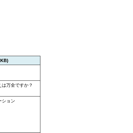
2KB)
えは万全ですか？
ーション