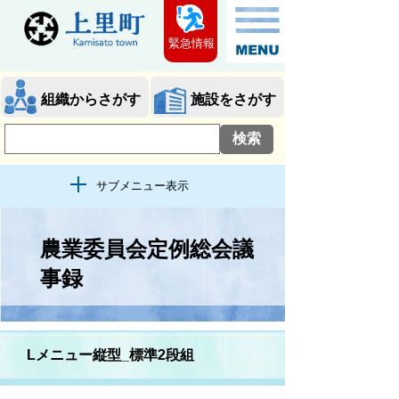
緊急情報
組織からさがす
施設をさがす
サブメニュー表示
農業委員会定例総会議
事録
Lメニュー縦型_標準2段組