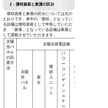
2．償却資産と家屋の区分
償却資産と家屋の区分については次の
とおりです。表中の「償却」となってい
る設備は償却資産として申告していただ
き、「家屋」となっている設備は家屋と
して課税させていただきます。
太陽
太陽光発電設備
光パ
ネル
パ
の設
ワ
置方
ー
接
表
法
コ
太陽
続
示
ン
光
架
ユ
ユ
デ
パネ
台
ニ
ニ
ィ
ル
ッ
ッ
シ
ト
ト
ョ
ナ
ー