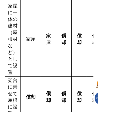
家屋
に一
体の
建材
（屋
家
償
償
償
根材
家屋
屋
却
却
却
な
ど）
とし
て設
置
架台
に乗
せて
償
償
償
償
償却
屋根
却
却
却
却
に設
置
家屋
以外
の場