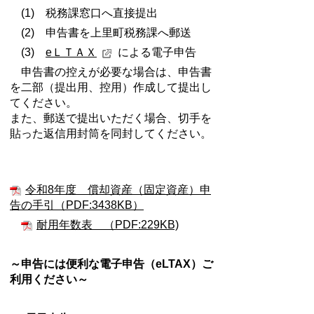
(1) 税務課窓口へ直接提出
(2) 申告書を上里町税務課へ郵送
(3)
eＬＴＡＸ
による電子申告
申告書の控えが必要な場合は、申告書
を二部（提出用、控用）作成して提出し
てください。
また、郵送で提出いただく場合、切手を
貼った返信用封筒を同封してください。
令和8年度 償却資産（固定資産）申
告の手引（
PDF:3438KB
）
耐用年数表 （PDF:229KB)
～申告には便利な電子申告（eLTAX）ご
利用ください～