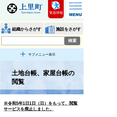
緊急情報
組織からさがす
施設をさがす
サブメニュー表示
土地台帳、家屋台帳の
閲覧
※令和5年1日1日（日）をもって、閲覧
サービスを廃止しました。