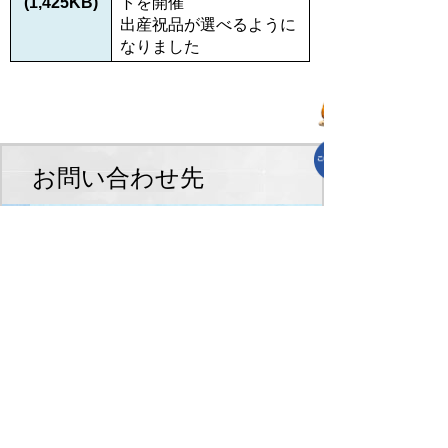
(1,425KB)
トを開催
出産祝品が選べるように
なりました
お問い合わせ先
総務課
TEL:0495-35-1234
総務課へのお問合せはこちら
スマートフォンでご利用されている場
合、Microsoft Office用ファイルを閲覧で
きるアプリケーションが端末にインスト
ールされていないことがございます。そ
の場合、Microsoft Officeまたは無償の