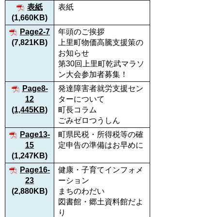
表紙
表紙
(1,660KB)
Page2-7
年頭のご挨拶
(7,821KB)
上里町物価高騰支援策の
お知らせ
第30回上里町乾武マラソ
ン大会参加者募集！
Page8-
発達障害者就労支援セン
12
ターについて
(1,445KB)
町長コラム
ごみゼロつうしん
Page13-
町県民税・所得税等の確
15
定申告の準備はお早めに
(1,247KB)
Page16-
健康・子育てインフォメ
23
ーション
(2,880KB)
まちのわだい
図書館・郷土資料館だよ
り