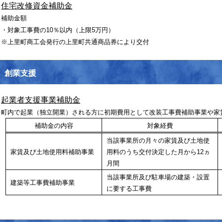
住宅改修資金補助金
補助金額
・対象工事費の10％以内（上限5万円）
※上里町商工会発行の上里町共通商品券により交付
創業支援
起業者支援事業補助金
町内で起業（独立開業）される方に初期費用として改装工事費補助事業や家
補助金の内容
対象経費
当該事業所の月々の家賃及び土地使
家賃及び土地使用料補助事業
用料のうち交付決定した月から
12
ヵ
月間
当該事業所及び駐車場の建築・設置
建築等工事費補助事業
に要する工事費