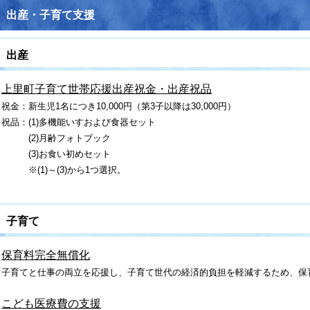
出産・子育て支援
出産
上里町子育て世帯応援出産祝金・出産祝品
祝金：新生児1名につき10,000円（
第3子以降は30,000円）
祝品：(1)多機能いすおよび食器セット
(2)月齢フォトブック
(3)お食い初めセット
※(1)～(3)から1つ選択。
子育て
保育料完全無償化
子育てと仕事の両立を応援し、子育て世代の経済的負担を軽減するため、
保
こども医療費の支援