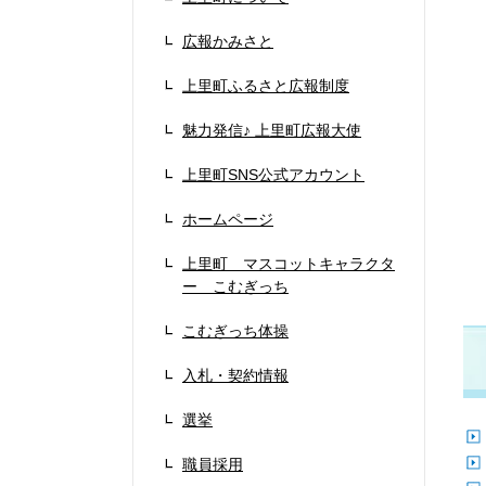
広報かみさと
上里町ふるさと広報制度
魅力発信♪ 上里町広報大使
上里町SNS公式アカウント
ホームページ
上里町 マスコットキャラクタ
ー こむぎっち
こむぎっち体操
入札・契約情報
選挙
職員採用