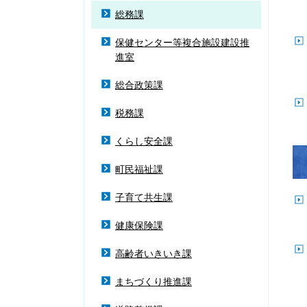
総務課
保健センター等複合施設建設推
進室
総合政策課
税務課
くらし安全課
町民福祉課
子育て共生課
健康保険課
高齢者いきいき課
まちづくり推進課