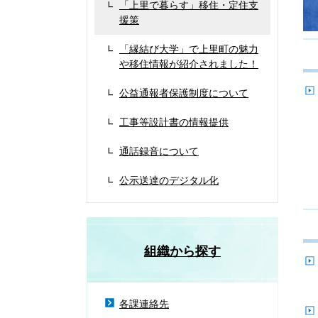
「上里で暮らす」移住・定住支
援策
「縁結び大学」で上里町の魅力
や移住情報が紹介されました！
公益通報者保護制度について
工事等設計書の情報提供
通話録音について
公示送達のデジタル化
組織から探す
各課連絡先