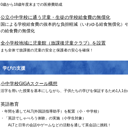
0歳から18歳年度末までの医療費助成
公立小中学校に通う児童・生徒の学校給食費の無償化
国による学校給食費の抜本的な負担軽減（いわゆる給食無償化）
の給食費の無償化
全小学校地域に児童館（放課後児童クラブ）を設置
まち全体で放課後の児童の安全と保護者の安心を確保！
学びの支援
小中学校GIGAスクール構想
活字を用いた授業を基本にしながら、子供たちの学びを保証するため1人1台
英語教育
・年間を通してALT(外国語指導助手）を配置（小・中学校）
・「英語でしゃべろう体験」の実施（小学生対象）
ALTと日常の会話やゲームなどの活動を通して英会話に挑戦！